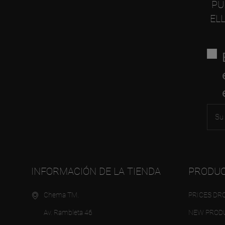
PU
EL
INFORMACIÓN DE LA TIENDA
PRODU
Chema TM.
PRICES DR
Av. Rambleta 46
NEW PROD