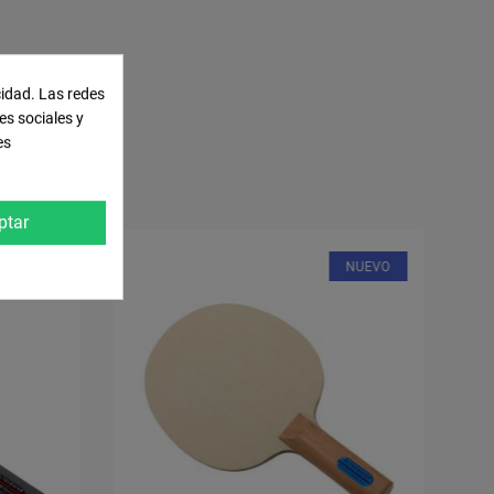
cidad. Las redes
EGORÍA:
es sociales y
es
ptar
NUEVO
NUEVO