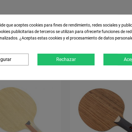
pide que aceptes cookies para fines de rendimiento, redes sociales y publi
OS PRODUCTOS EN LA MISMA CAT
ookies publicitarias de terceros se utilizan para ofrecerte funciones de red
nalizados. ¿Aceptas estas cookies y el procesamiento de datos personal
igurar
Rechazar
Ace
NUEVO