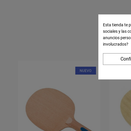
Esta tienda te 
15 OTR
sociales y las c
anuncios perso
involucrados?
Conf
O
NUEVO