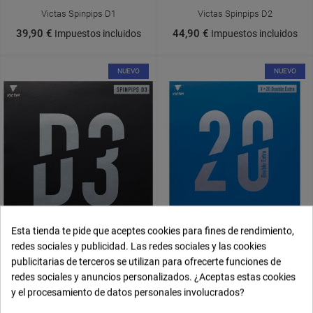
Victas Spinpips D1
Victas Spinpips D2
39,90 €
44,90 €
Impuestos incluidos
Impuestos incluidos
NUEVO
NUEVO
Esta tienda te pide que aceptes cookies para fines de rendimiento,
redes sociales y publicidad. Las redes sociales y las cookies
Victas V 20 Double Extra
publicitarias de terceros se utilizan para ofrecerte funciones de
57,90 €
Victas Spinpips D3
Impuestos incluidos
redes sociales y anuncios personalizados. ¿Aceptas estas cookies
y el procesamiento de datos personales involucrados?
39,90 €
Impuestos incluidos