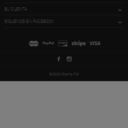
SU CUENTA

SÍGUENOS EN FACEBOOK

©2025 Chema TM