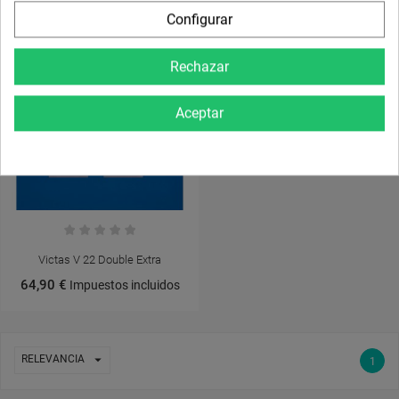
Configurar
NUEVO
Rechazar
Aceptar
Victas V 22 Double Extra
64,90 €
Impuestos incluidos

RELEVANCIA
1