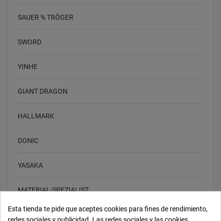
SAUER % TRÖGER
SWORD
YINHE
GIANT DRAGON
HALLMARK
DONIC
YASAKA
MATERIAL-SPEZIALIST
Esta tienda te pide que aceptes cookies para fines de rendimiento,
BARNA
redes sociales y publicidad. Las redes sociales y las cookies