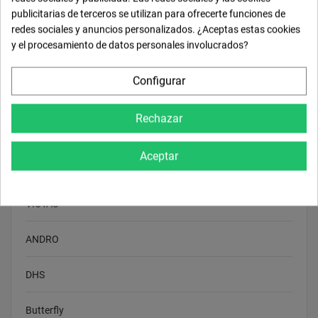
publicitarias de terceros se utilizan para ofrecerte funciones de
TIBHAR
redes sociales y anuncios personalizados. ¿Aceptas estas cookies
y el procesamiento de datos personales involucrados?
XIOM
Configurar
NITTAKU
Rechazar
KOKUTAKU
Aceptar
STIGAG
VICTAS
ANDRO
DHS
Butterfly