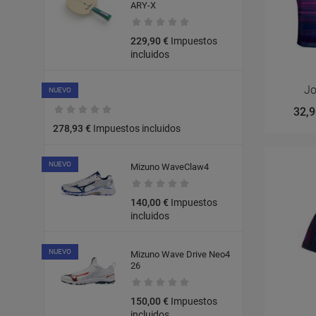
ARY-X
229,90 €
Impuestos
incluidos
Jo
NUEVO
Javea
32,9
278,93 €
Impuestos incluidos
NUEVO
Mizuno WaveClaw4
140,00 €
Impuestos
incluidos
NUEVO
Mizuno Wave Drive Neo4
26
150,00 €
Impuestos
incluidos