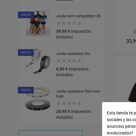
NUEVO
Joola cam competition 26
39,90 €
Impuestos
incluidos
32,9
NUEVO
Joola cantonera 5m
6,90 €
Impuestos
incluidos
NUEVO
Joola cantonera 50m new
logo
26,90 €
Impuestos
Esta tienda te 
incluidos
sociales y las c
anuncios perso
involucrados?