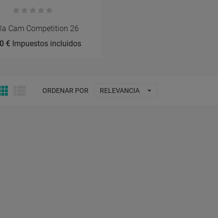
la Cam Competition 26
0 €
Impuestos incluidos



ORDENAR POR
RELEVANCIA