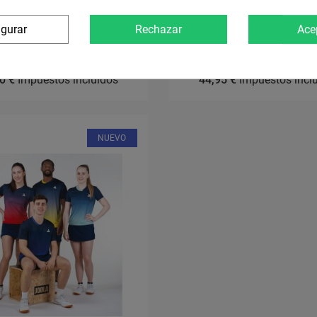
igurar
Rechazar
Ace
Gewo Camista Poza
Joola Camiseta Cou
0 €
Impuestos incluidos
44,95 €
Impuestos incl
NUEVO