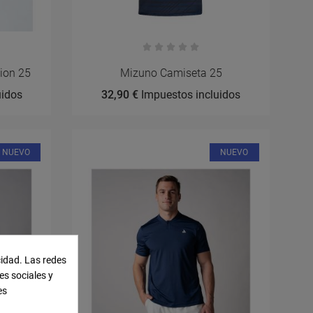
ion 25
Mizuno Camiseta 25
uidos
32,90 €
Impuestos incluidos
NUEVO
NUEVO
cidad. Las redes
es sociales y
es