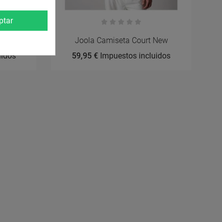
ptar
rt
Joola Camiseta Court New
uidos
59,95 €
Impuestos incluidos