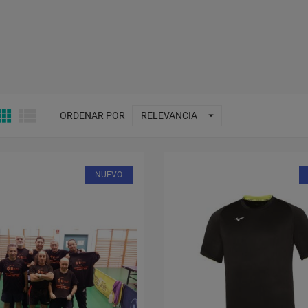



ORDENAR POR
RELEVANCIA
NUEVO