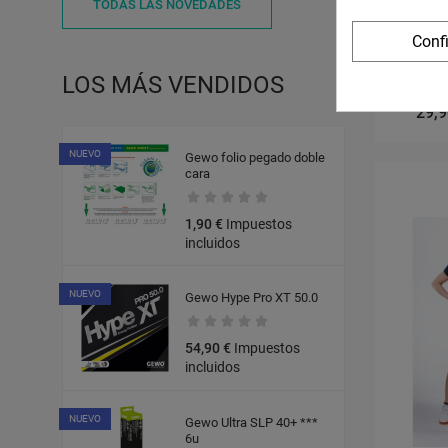
TODAS LAS NOVEDADES
Conf
LOS MÁS VENDIDOS
29,9
NUEVO
Gewo folio pegado doble
cara
1,90 €
Impuestos
incluidos
NUEVO
Gewo Hype Pro XT 50.0
54,90 €
Impuestos
incluidos
NUEVO
Gewo Ultra SLP 40+ ***
6u