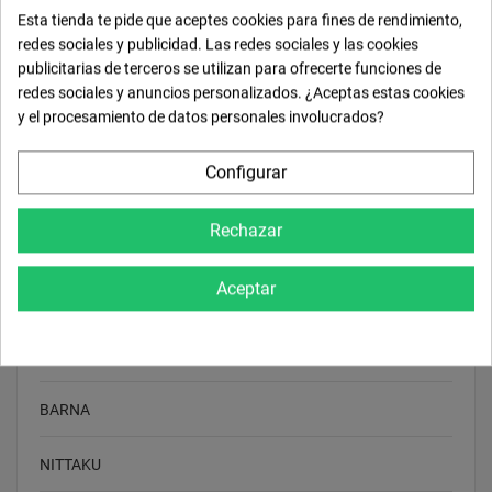
Esta tienda te pide que aceptes cookies para fines de rendimiento,
HALLMARK maderas de tenis de mesa
redes sociales y publicidad. Las redes sociales y las cookies
publicitarias de terceros se utilizan para ofrecerte funciones de
Yasaka maderas de tenis de mesa
redes sociales y anuncios personalizados. ¿Aceptas estas cookies
y el procesamiento de datos personales involucrados?
XIOM maderas de tenis de mesa
Configurar
DONIC maderas de tenis de mesa
Rechazar
VICTAS maderas de tenis de mesa
Aceptar
MATERIAL-SPEZIALIST
STIGA Maderas y Palas
BARNA
NITTAKU