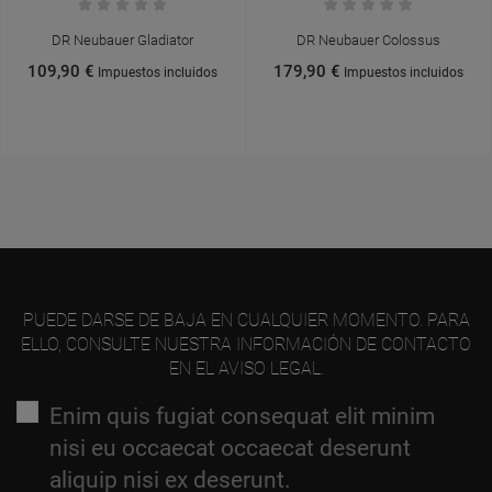
DR Neubauer Gladiator
DR Neubauer Colossus
109,90 €
179,90 €
Impuestos incluidos
Impuestos incluidos
PUEDE DARSE DE BAJA EN CUALQUIER MOMENTO. PARA
ELLO, CONSULTE NUESTRA INFORMACIÓN DE CONTACTO
EN EL AVISO LEGAL.
Enim quis fugiat consequat elit minim
nisi eu occaecat occaecat deserunt
aliquip nisi ex deserunt.