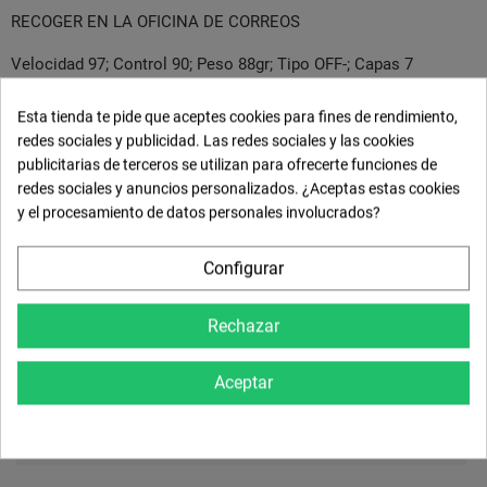
RECOGER EN LA OFICINA DE CORREOS
Velocidad 97; Control 90; Peso 88gr; Tipo OFF-; Capas 7
Esta tienda te pide que aceptes cookies para fines de rendimiento,
redes sociales y publicidad. Las redes sociales y las cookies
Envíos, cambios y devoluciones
publicitarias de terceros se utilizan para ofrecerte funciones de
redes sociales y anuncios personalizados. ¿Aceptas estas cookies
Política de privacidad
y el procesamiento de datos personales involucrados?
Configurar
Detalles del producto
Rechazar
Comentarios
Aceptar
Size Guide