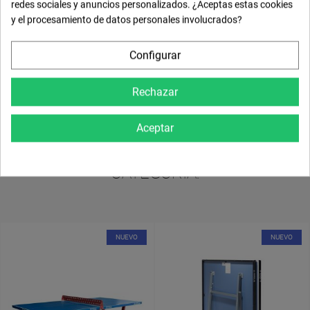
redes sociales y anuncios personalizados. ¿Aceptas estas cookies
Comentarios
y el procesamiento de datos personales involucrados?
Size Guide
Configurar
Referencia
JRFETM
Rechazar
Aceptar
14 OTROS PRODUCTOS EN LA MISMA
CATEGORÍA:
NUEVO
NUEVO